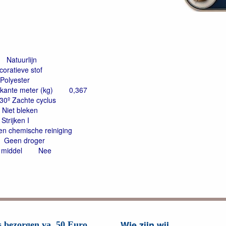
Natuurlijn
coratieve stof
Polyester
rkante meter (kg)
0,367
30º Zachte cyclus
Niet bleken
Strijken I
n chemische reiniging
Geen droger
 middel
Nee
Wie zijn wij
s bezorgen va. 50 Euro