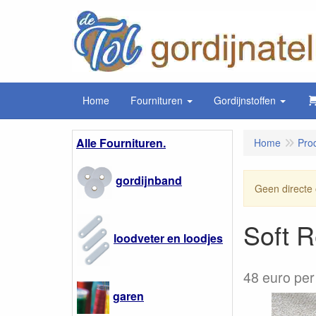
Home
Fournituren
Gordijnstoffen
Alle Fournituren.
Home
Pro
gordijnband
Geen directe 
Soft R
loodveter en loodjes
48 euro pe
garen