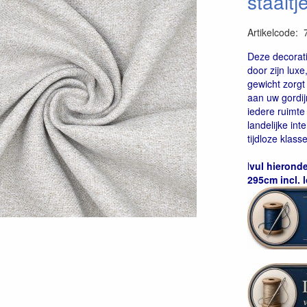
staaltj
Artikelcode
:
40078637045
Deze decoratie
door zijn luxe,
gewicht zorgt 
aan uw gordij
iedere ruimte
landelijke int
tijdloze klas
l
vul hieronde
295cm incl. 