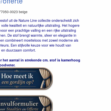
e/offerte
77050-0023 beige
15
stof uit de Nature Line collectie onderscheidt zich
 volle kwaliteit en natuurlijke uitstraling. Het hogere
voor een prachtige valling en een rijke uitstraling
nen. De stof brengt warmte, sfeer en elegantie in
 en combineert moeiteloos met zowel moderne als
erieurs. Een stijlvolle keuze voor wie houdt van
se en duurzaam comfort.
r het aantal in strekende cm. stof is kamerhoog
loodveter.