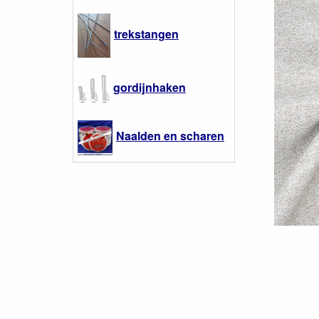
trekstangen
gordijnhaken
Naalden en scharen