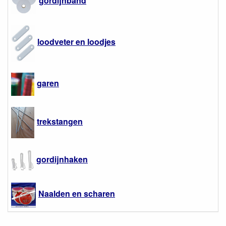
gordijnband
loodveter en loodjes
garen
trekstangen
gordijnhaken
Naalden en scharen