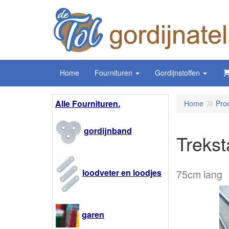
Home
Fournituren
Gordijnstoffen
Alle Fournituren.
Home
Pro
gordijnband
Trekst
loodveter en loodjes
75cm lang
garen