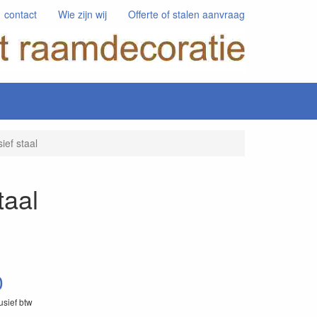
contact
Wie zijn wij
Offerte of stalen aanvraag
ief staal
taal
0
lusief btw