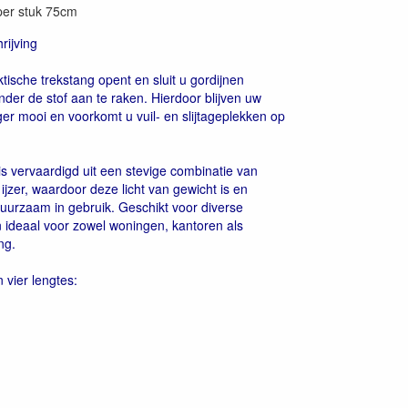
per stuk 75cm
rijving
tische trekstang opent en sluit u gordijnen
der de stof aan te raken. Hierdoor blijven uw
ger mooi en voorkomt u vuil- en slijtageplekken op
is vervaardigd uit een stevige combinatie van
ijzer, waardoor deze licht van gewicht is en
 duurzaam in gebruik. Geschikt voor diverse
en ideaal voor zowel woningen, kantoren als
ng.
n vier lengtes: