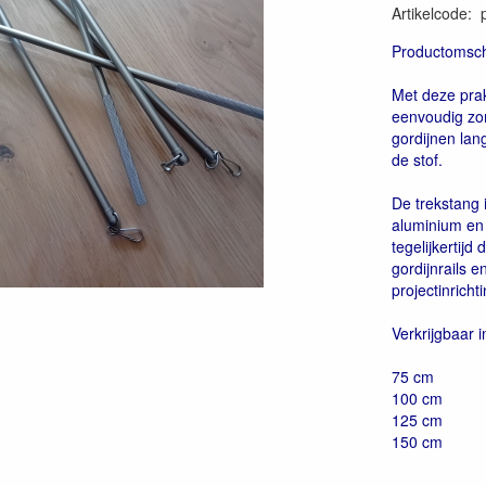
Artikelcode
:
Productomsch
Met deze prak
eenvoudig zon
gordijnen lan
de stof.
De trekstang 
aluminium en 
tegelijkertijd
gordijnrails 
projectinrichti
Verkrijgbaar i
75 cm
100 cm
125 cm
150 cm