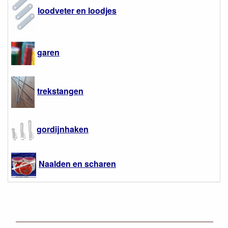
loodveter en loodjes
garen
trekstangen
gordijnhaken
Naalden en scharen