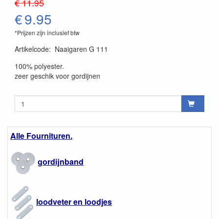
€ 11.95
€
9.95
*Prijzen zijn inclusief btw
Artikelcode
:
Naaigaren G 111
100% polyester.
zeer geschik voor gordijnen
Alle Fournituren.
gordijnband
loodveter en loodjes